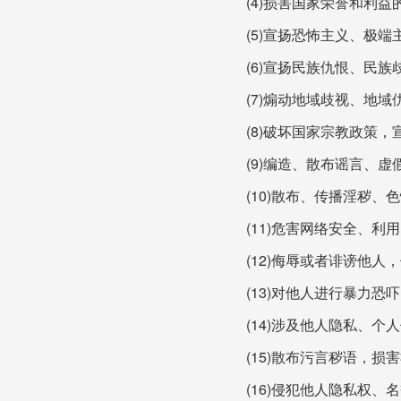
(4)损害国家荣誉和利益的
(5)宣扬恐怖主义、极端
(6)宣扬民族仇恨、民族
(7)煽动地域歧视、地域
(8)破坏国家宗教政策，
(9)编造、散布谣言、
(10)散布、传播淫秽
(11)危害网络安全、
(12)侮辱或者诽谤他人
(13)对他人进行暴力恐
(14)涉及他人隐私、个
(15)散布污言秽语，损
(16)侵犯他人隐私权