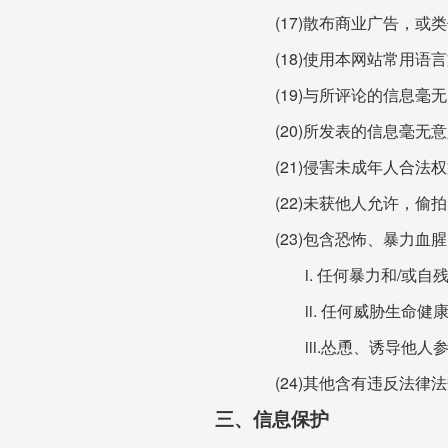
(17)散布商业广告，
(18)使用本网站常用语
(19)与所评论的信息毫无
(20)所发表的信息毫
(21)侵害未成年人合法
(22)未获他人允许，偷
(23)包含恐怖、暴力
i. 任何暴力和/或自
ii. 任何威胁生
iii.怂恿、诱导
(24)其他含有违反法
三、信息保护