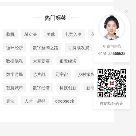
热门标签
脑机
AI立法
美俄
电竞入奥
体育
咨询热线
循环经济
数字丝绸之路
可持续发展
0451-55666625
数据隐私
太空竞赛
银发经济
数字游民
芯片战
元宇宙
乡村振兴
智慧城市
数字经济
科技创新
新能源
算法
人才一起抓
deepseek
微信扫码咨询